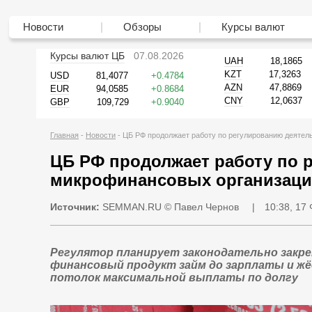
Новости
Обзоры
Курсы валют
Курсы валют ЦБ
07.08.2026
UAH
18,1865
KZT
17,3263
USD
81,4077
0.4784
AZN
47,8869
EUR
94,0585
0.8684
CNY
12,0637
GBP
109,729
0.9040
Главная
Новости
ЦБ РФ продолжает работу по регулированию деятел
ЦБ РФ продолжает работу по 
микрофинансовых организац
Источник:
SEMMAN.RU
© Павел Чернов
|
10:38, 17
Регулятор планирует законодательно закр
финансовый продукт займ до зарплаты и ж
потолок максимальной выплаты по долгу