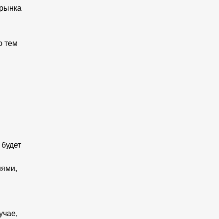
 рынка
о тем
 будет
иями,
учае,