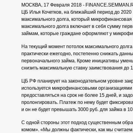
МОСКВА, 17 Февраля 2018 - FINANCE.SEMMAN.RU
ЦБ Илья Кочетков, на ближайший период до 2020
максимального долга, который микрофинансовая 
максимального долга включает в себя сумму перв
займам, которые граждане оформляют у микрофи
На текущий момент потолок максимального долга 
практически ежегодно, постепенно снижать данный
первоначального займа. Кроме инициативы умень
снизить максимальную ставку заимствования до 1
ЦБ РФ планирует на законодательном уровне зак
используется микрофинансовыми организациями как
предоставляться на срок не более 15 дней, и зад
пролонгировать. Платеж по нему будет фиксиров
и он не будет превышать 3000 руб. для займа в 10
С одной стороны этот подход существенным обра
комом». «Мы должны фактически, как мы считаем,