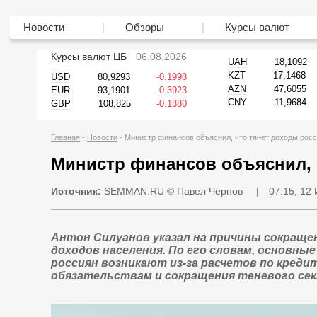
Новости
Обзоры
Курсы валют
Курсы валют ЦБ
06.08.2026
UAH
18,1092
KZT
17,1468
USD
80,9293
-0.1998
AZN
47,6055
EUR
93,1901
-0.3923
CNY
11,9684
GBP
108,825
-0.1880
Главная
Новости
Министр финансов объяснил, что тянет доходы росс
Министр финансов объяснил, 
Источник:
SEMMAN.RU
© Павел Чернов
|
07:15, 12
Антон Силуанов указал на причины сокраще
доходов населения. По его словам, основны
россиян возникают из-за расчетов по кред
обязательствам и сокращения теневого сек