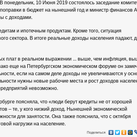
понедельник, 10 Июня 2019 состоялось заседание комите
 поправки в бюджет на нынешний год и министр финансов 
мы с доходами.
едитам и ипотечным продуктам. Кроме того, ситуация
евого сектора. В итоге реальные доходы населения падают, 
ых плат в реальном выражении ... выше, чем инфляция, вы
нако еще на Петербургском экономическом форуме он замеч
льности, если на самом деле доходы не увеличиваются у ос
льности нужны новые рабочие места и рост доходов населе
 предприятий невозможно.
бурге поясняла, что «люди берут кредиты не от хорошей
ов – те, у кого низкий доход. Нынешней экономической
ности для занятости. Она также пояснила, что с октября
овой нагрузки на население.
Поделиться