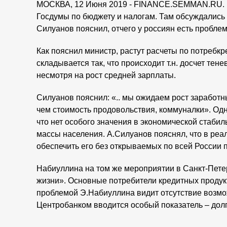
МОСКВА, 12 Июня 2019 - FINANCE.SEMMAN.RU. В 
Госдумы по бюджету и налогам. Там обсуждались
Силуанов пояснил, отчего у россиян есть пробле
Как пояснил министр, растут расчеты по потребкр
складывается так, что происходит т.н. досчет тен
несмотря на рост средней зарплаты.
Силуанов пояснил: «.. мы ожидаем рост заработн
чем стоимость продовольствия, коммуналки». Од
что нет особого значения в экономической стаби
массы населения. А.Силуанов пояснял, что в реа
обеспечить его без открываемых по всей России
Набиуллина на том же мероприятии в Санкт-Петер
жизни». Основные потребители кредитных продукт
проблемой Э.Набиуллина видит отсутствие возмож
Центробанком вводится особый показатель – долг