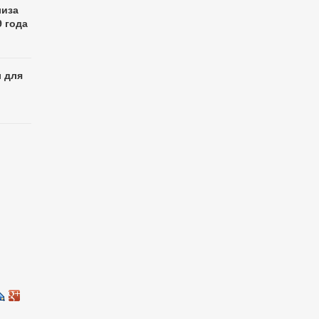
лиза
9 года
 для