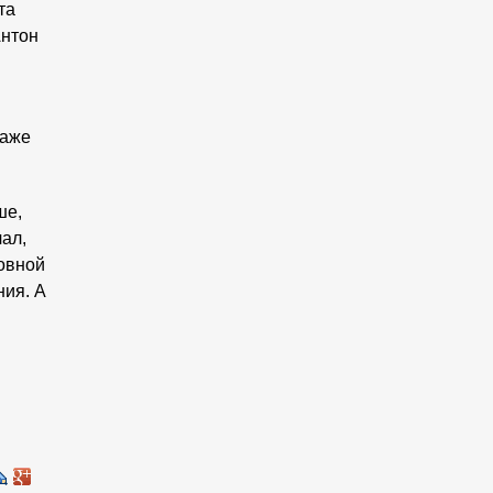
та
Антон
даже
ше,
ал,
новной
ния. А